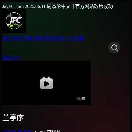
JayFC.com
2026.06.11
周杰伦中文非官方网站改版成功
首页
资料
专辑
电影
新闻
图片
MV
联盟
返回 MV
兰亭序