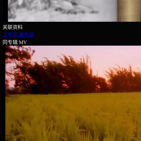
关联资料
兰亭序
魔杰座
同专辑 MV