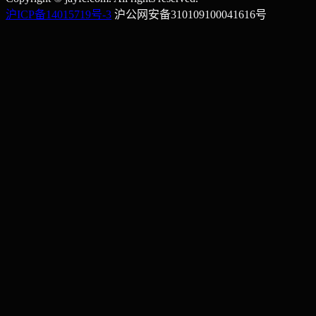
沪ICP备14015719号-3
沪公网安备310109100041616号