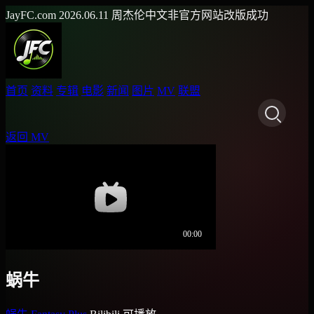
JayFC.com
2026.06.11
周杰伦中文非官方网站改版成功
首页
资料
专辑
电影
新闻
图片
MV
联盟
返回 MV
蜗牛