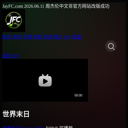
JayFC.com
2026.06.11
周杰伦中文非官方网站改版成功
首页
资料
专辑
电影
新闻
图片
MV
联盟
返回 MV
世界末日